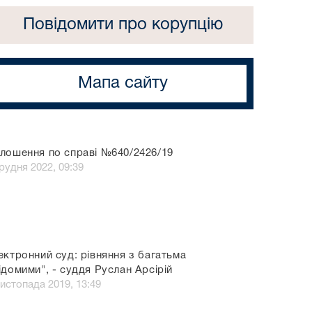
Повідомити про корупцію
Мапа сайту
лошення по справі №640/2426/19
грудня 2022, 09:39
ектронний суд: рівняння з багатьма
ідомими", - суддя Руслан Арсірій
листопада 2019, 13:49