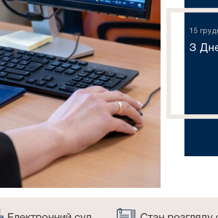
15 груд
З Дне