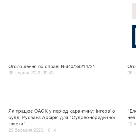
Оголошення по справі №640/39214/21
Ого
08 грудня 2022, 09:43
08 
Як працює ОАСК у період карантину: інтерв’ю
"Ел
судді Руслана Арсірія для "Судово-юридичної
нев
газети"
12 
23 березня 2020, 16:14