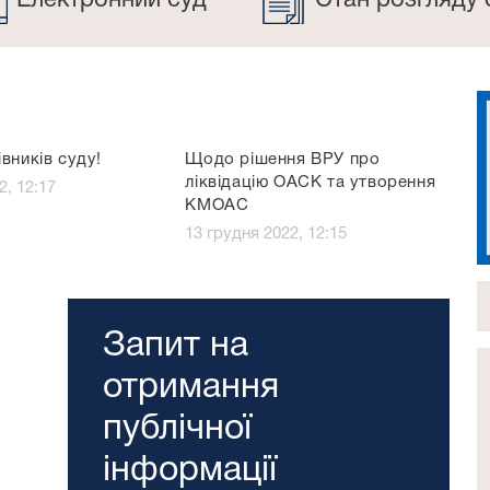
Електронний суд
Стан розгляду 
вників суду!
Щодо рішення ВРУ про
ліквідацію ОАСК та утворення
2, 12:17
КМОАС
13 грудня 2022, 12:15
Запит на
отримання
публічної
інформації