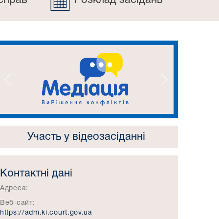
справ
Розклад засідань
Попередній
Наступний
Участь у відеозасіданні
Контактні дані
Адреса:
Веб-сайт:
https://adm.ki.court.gov.ua