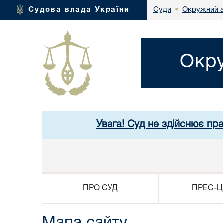
Окружний а
Судова влада України
Суди
•
Окру
Увага! Суд не здійснює пр
ПРО СУД
ПРЕС-Ц
Мапа сайту