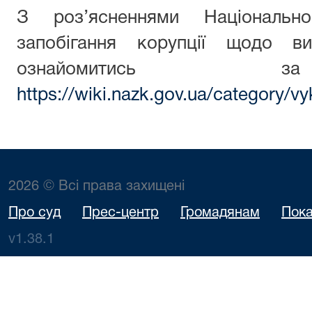
З роз’ясненнями Національн
запобігання корупції щодо ви
ознайомитись з
https://wiki.nazk.gov.ua/category/vy
2026 © Всі права захищені
Про суд
Прес-центр
Громадянам
Пока
v1.38.1