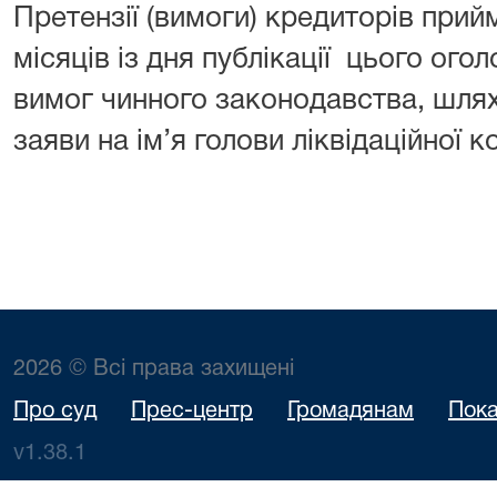
Претензії (вимоги) кредиторів при
місяців із дня публікації цього ого
вимог чинного законодавства, шля
заяви на ім’я голови ліквідаційної ко
2026 © Всі права захищені
Про суд
Прес-центр
Громадянам
Пока
v1.38.1