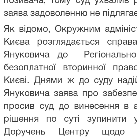
позивача, тому суд ухвалив 
заява задоволенню не підлягає
Як відомо, Окружним адмініс
Києва розглядається справ
Януковича до Регіонально
безоплатної вторинної прав
Києві. Днями ж до суду наді
Януковича заява про забезпе
просив суд до винесення в а
рішення по суті зупинити 
Доручень Центру щодо п