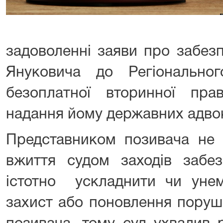
задоволенні заяви про забез
Януковича до Регіонально
безоплатної вторинної пр
надання йому державних адвок
Представником позивача не 
вжиття судом заходів забе
істотно ускладнити чи уне
захист або поновлення поруш