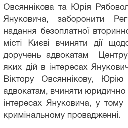
Овсяннікова та Юрія Рябовол
Януковича, заборонити Ре
надання безоплатної вторинн
місті Києві вчиняти дії щод
доручень адвокатам Центру 
яких дій в інтересах Янукови
Віктору Овсяннікову, Юрі
адвокатам, вчиняти юридично зн
інтересах Януковича, у тому 
кримінальному провадженні.