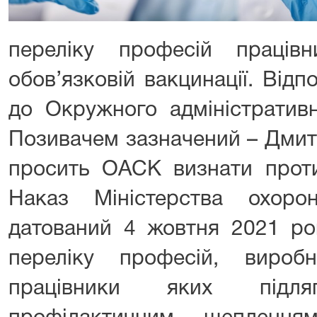
переліку професій праців
обов’язковій вакцинації. Від
до Окружного адміністративн
Позивачем зазначений – Дмит
просить ОАСК визнати прот
Наказ Міністерства охоро
датований 4 жовтня 2021 ро
переліку професій, виробн
працівники яких підляг