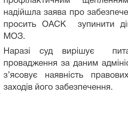
профілактичним щепленн
надійшла заява про забезпече
просить ОАСК зупинити дію
МОЗ.
Наразі суд вирішує пита
провадження за даним адміні
з’ясовує наявність правови
заходів його забезпечення.