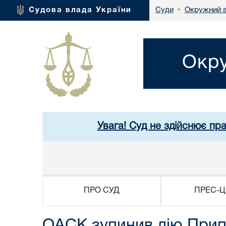
Окружний а
Судова влада України
Суди
•
Окру
Увага! Суд не здійснює пр
ПРО СУД
ПРЕС-Ц
ОАСК зупинив дію Припи