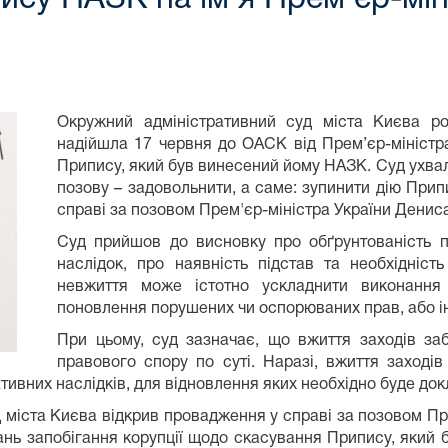
Окружний адміністративний суд міста Києва ро
надійшла 17 червня до ОАСК від Прем’єр-міністр
Припису, який був винесений йому НАЗК. Суд ухвал
позову – задовольнити, а саме: зупинити дію При
справі за позовом Прем'єр-міністра України Дени
Суд прийшов до висновку про обґрунтованість п
наслідок, про наявність підстав та необхідність
невжиття може істотно ускладнити виконання
поновлення порушених чи оспорюваних прав, або ін
При цьому, суд зазначає, що вжиття заходів за
правового спору по суті. Наразі, вжиття заход
ативних наслідків, для відновлення яких необхідно буде док
 міста Києва відкрив провадження у справі за позовом Пр
ань запобігання корупції щодо скасування Припису, який