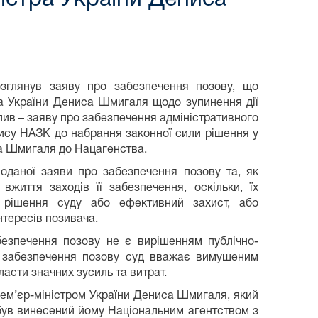
зглянув заяву про забезпечення позову, що
а України Дениса Шмигаля щодо зупинення дії
ив – заяву про забезпечення адміністративного
пису НАЗК до набрання законної сили рішення у
са Шмигаля до Нацагенства.
оданої заяви про забезпечення позову та, як
 вжиття заходів її забезпечення, оскільки, їх
 рішення суду або ефективний захист, або
тересів позивача.
безпечення позову не є вирішенням публічно-
ів забезпечення позову суд вважає вимушеним
ласти значних зусиль та витрат.
ем’єр-міністром України Дениса Шмигаля, який
 був винесений йому Національним агентством з