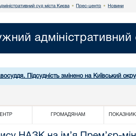
дміністративний суд міста Києва
Прес-центр
Новини
•
•
жний адміністративний 
авосуддя. Підсудність змінено на Київський окр
ЕНТР
ГРОМАДЯНАМ
ПОКАЗНИК
су НАЗК на ім’я Прем’єр-мін