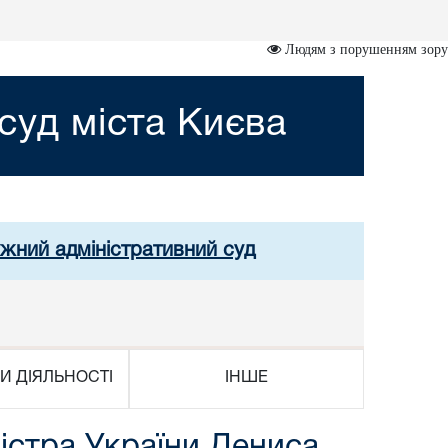
Людям з порушенням зору
суд міста Києва
ужний адміністративний суд
И ДІЯЛЬНОСТІ
ІНШЕ
істра України Дениса